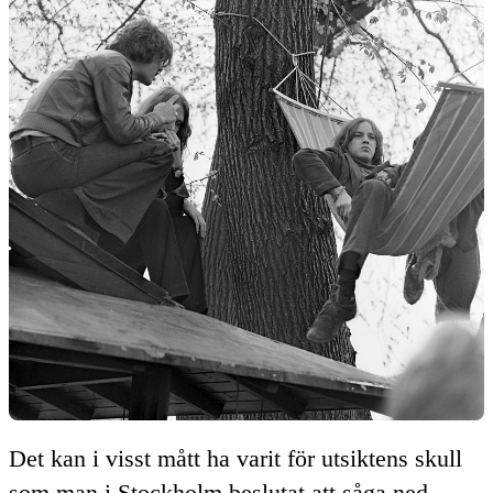
Det kan i visst mått ha varit för utsiktens skull
som man i Stockholm beslutat att såga ned