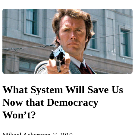
What System Will Save Us
Now that Democracy
Won’t?
Mikael Askergren © 2010