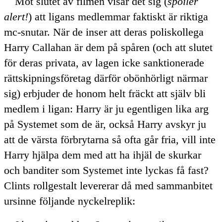
Mot slutet av filmen visar det sig (
spoiler
alert!
) att ligans medlemmar faktiskt är riktiga
mc-snutar. När de inser att deras poliskollega
Harry Callahan är dem på spåren (och att slutet
för deras privata, av lagen icke sanktionerade
rättskipningsföretag därför obönhörligt närmar
sig) erbjuder de honom helt fräckt att själv bli
medlem i ligan: Harry är ju egentligen lika arg
på Systemet som de är, också Harry avskyr ju
att de värsta förbrytarna så ofta går fria, vill inte
Harry hjälpa dem med att ha ihjäl de skurkar
och banditer som Systemet inte lyckas få fast?
Clints rollgestalt levererar då med sammanbitet
ursinne följande nyckelreplik: