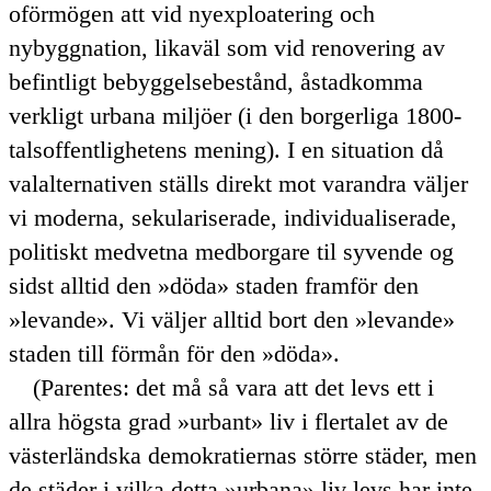
oförmögen att vid nyexploatering och
nybyggnation, likaväl som vid renovering av
befintligt bebyggelsebestånd, åstadkomma
verkligt urbana miljöer (i den borgerliga 1800-
talsoffentlighetens mening). I en situation då
valalternativen ställs direkt mot varandra väljer
vi moderna, sekulariserade, individualiserade,
politiskt medvetna medborgare
til syvende og
sidst
alltid den
döda
staden framför den
levande
. Vi väljer alltid bort den
levande
staden till förmån för den
döda
.
(Parentes: det må så vara att det levs ett i
allra högsta grad
urbant
liv i flertalet av de
västerländska demokratiernas större städer, men
de städer i vilka detta
urbana
liv levs har inte