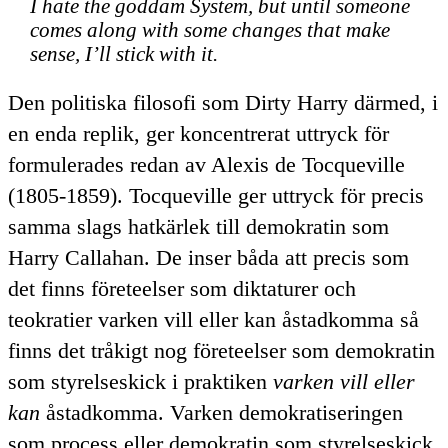
I hate the goddam System, but until someone
comes along with some changes that make
sense, I’ll stick with it.
Den politiska filosofi som
Dirty
Harry därmed, i
en enda replik, ger koncentrerat uttryck för
formulerades redan av Alexis de Tocqueville
(1805-1859). Tocqueville ger uttryck för precis
samma slags hatkärlek till demokratin som
Harry Callahan. De inser båda att precis som
det finns företeelser som diktaturer och
teokratier varken vill eller kan åstadkomma så
finns det tråkigt nog företeelser som demokratin
som styrelseskick i praktiken
varken vill eller
kan
åstadkomma. Varken demokratiseringen
som process eller demokratin som styrelseskick