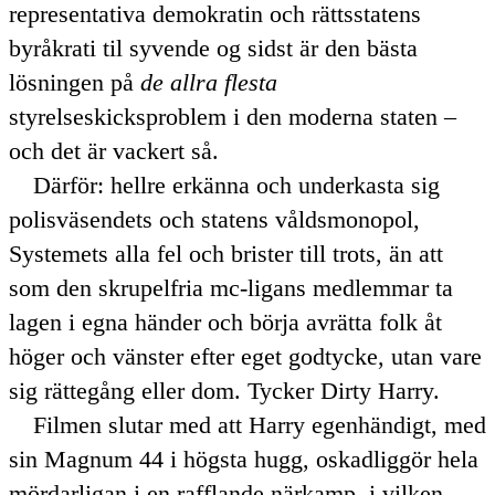
representativa demokratin och rättsstatens
byråkrati
til syvende og sidst
är den bästa
lösningen på
de allra flesta
styrelseskicksproblem i den moderna staten –
och det är vackert så.
Därför: hellre erkänna och underkasta sig
polisväsendets och statens våldsmonopol,
Systemets alla fel och brister till trots, än att
som den skrupelfria mc-ligans medlemmar ta
lagen i egna händer och börja avrätta folk åt
höger och vänster efter eget godtycke, utan vare
sig rättegång eller dom. Tycker
Dirty
Harry.
Filmen slutar med att Harry egenhändigt, med
sin Magnum 44 i högsta hugg, oskadliggör hela
mördarligan i en rafflande närkamp, i vilken